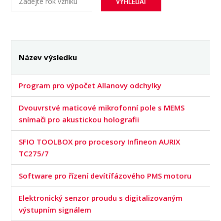
OSOBY
AKREDITOVANE LABORATOŘE
MÉDIA
KONFERENCE A SOUTĚŽE
Název výsledku
KONTAKT
Program pro výpočet Allanovy odchylky
Dvouvrstvé maticové mikrofonní pole s MEMS
snímači pro akustickou holografii
SFIO TOOLBOX pro procesory Infineon AURIX
TC275/7
Software pro řízení devítífázového PMS motoru
Elektronický senzor proudu s digitalizovaným
výstupním signálem