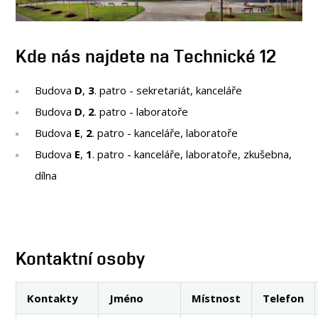
OSOBY
AKREDITOVANE LABORATOŘE
MÉDIA
Kde nás najdete na Technické 12
KONFERENCE A SOUTĚŽE
Budova
D
,
3
. patro - sekretariát, kanceláře
KONTAKT
Budova
D
,
2
. patro - laboratoře
Budova
E
,
2
. patro - kanceláře, laboratoře
Budova
E
,
1
. patro - kanceláře, laboratoře, zkušebna,
dílna
Kontaktní osoby
Kontakty
Jméno
Místnost
Telefon