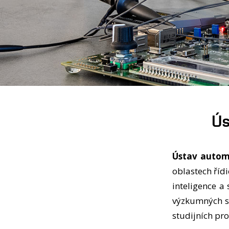
Ús
Ústav autom
oblastech říd
inteligence a 
výzkumných sku
studijních pr