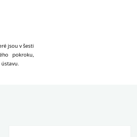
teré jsou v šesti
ého pokroku,
 ústavu.