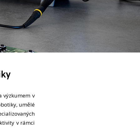
iky
a výzkumem v
obotiky, umělé
pecializovaných
ktivity v rámci