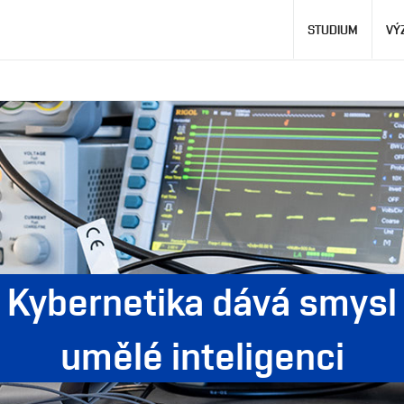
Hlavní
STUDIUM
VÝ
navigace
Kybernetika dává smysl
umělé inteligenci