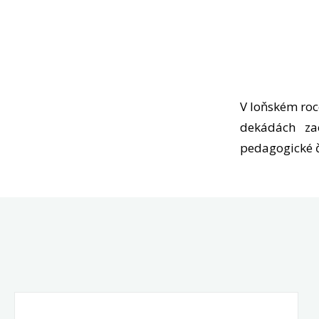
V loňském roc
dekádách za
pedagogické č