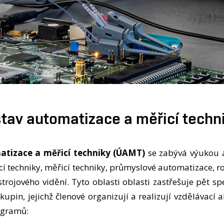
tav automatizace a měřicí techn
atizace a měřicí techniky (ÚAMT)
se zabývá výukou 
icí techniky, měřicí techniky, průmyslové automatizace, r
strojového vidění. Tyto oblasti oblasti zastřešuje pět s
pin, jejichž členové organizují a realizují vzdělávací a
ogramů: