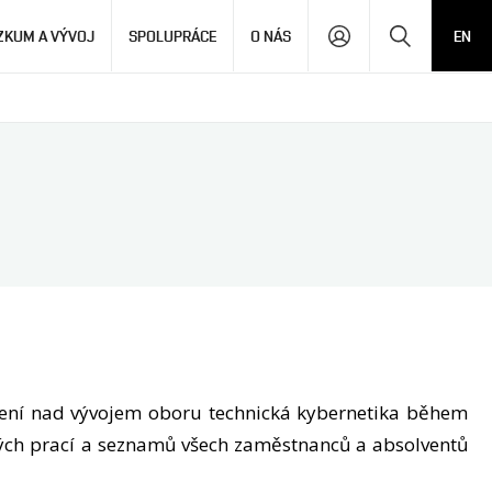
Hledat
ZKUM A VÝVOJ
SPOLUPRÁCE
O NÁS
EN
lení nad vývojem oboru technická kybernetika během
ových prací a seznamů všech zaměstnanců a absolventů