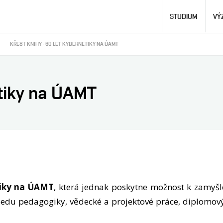
Hlavní
STUDIUM
VÝ
navigace
KŘEST KNIHY - 60 LET KYBERNETIKY NA ÚAMT
etiky na ÚAMT
tiky na ÚAMT
, která jednak poskytne možnost k zamyš
pohledu pedagogiky, vědecké a projektové práce, diplom