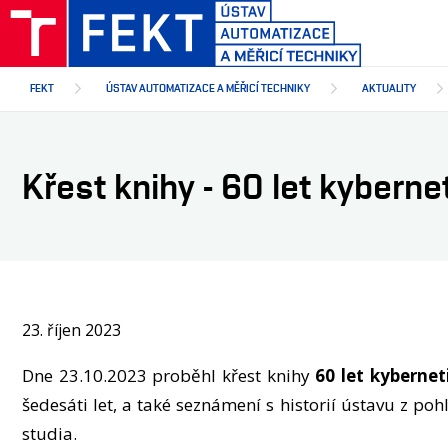
Přejít
k
hlavnímu
obsahu
FEKT
ÚSTAV AUTOMATIZACE A MĚŘICÍ TECHNIKY
AKTUALITY
Křest knihy - 60 let kybern
23. říjen 2023
Dne 23.10.2023 proběhl křest knihy
60 let kyberne
šedesáti let, a také seznámení s historií ústavu z 
studia.