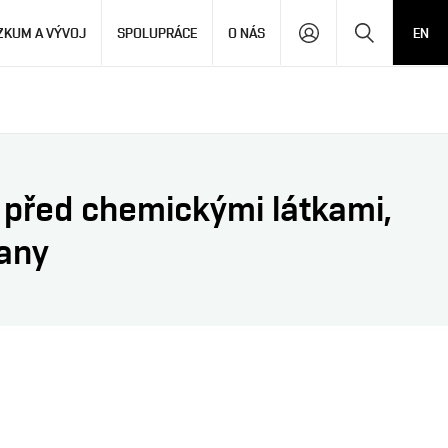
Hledat
ZKUM A VÝVOJ
SPOLUPRÁCE
O NÁS
EN
b před chemickými látkami,
rany