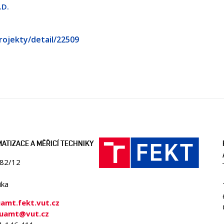
.D.
rojekty/detail/22509
ATIZACE A MĚŘICÍ TECHNIKY
082/12
ika
mt.fekt.vut.cz
-uamt@vut.cz