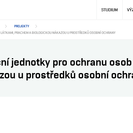
Hlavní
STUDIUM
VÝ
navigace
PROJEKTY
I LÁTKAMI, PRACHEM A BIOLOGICKOU NÁKAZOU U PROSTŘEDKŮ OSOBNÍ OCHRANY
ační jednotky pro ochranu oso
zou u prostředků osobní och