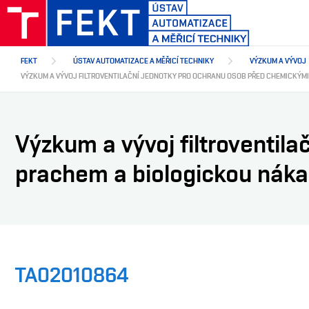
Přejít
k
hlavnímu
obsahu
FEKT
ÚSTAV AUTOMATIZACE A MĚŘICÍ TECHNIKY
VÝZKUM A VÝVOJ
VÝZKUM A VÝVOJ FILTROVENTILAČNÍ JEDNOTKY PRO OCHRANU OSOB PŘED CHEMICKÝM
Výzkum a vývoj filtroventil
prachem a biologickou náka
TA02010864