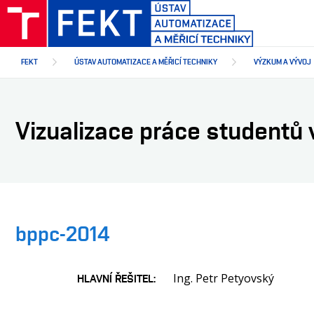
Přejít
k
hlavnímu
obsahu
FEKT
ÚSTAV AUTOMATIZACE A MĚŘICÍ TECHNIKY
VÝZKUM A VÝVOJ
Vizualizace práce studentů
bppc-2014
Ing. Petr Petyovský
HLAVNÍ ŘEŠITEL