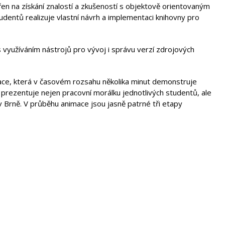
 na získání znalostí a zkušeností s objektově orientovaným
tudentů realizuje vlastní návrh a implementaci knihovny pro
s využíváním nástrojů pro vývoj i správu verzí zdrojových
mace, která v časovém rozsahu několika minut demonstruje
prezentuje nejen pracovní morálku jednotlivých studentů, ale
 Brně. V průběhu animace jsou jasně patrné tři etapy