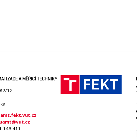
ATIZACE A MĚŘICÍ TECHNIKY
082/12
ika
mt.fekt.vut.cz
-uamt@vut.cz
41 146 411