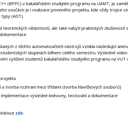
C++ (BPPC) v bakalářském studijním programu na UAMT, je zaměřen
Jeho součásti je i realizace povinného projektu, kde vždy trojice s
 typy (ADT).
ní teoretických vědomostí, ale také nabytí praktických zkušeností 
 dokumentace.
kaných z těchto automatizačních nástrojů vznikla následující ani
h studentských skupinách během celého semestru. Výsledné video 
vém vytížení studentů bakalářského studijního programu na VUT v
projektu
a tvorba rozhraní mezi třídami (tvorba hlavičkových souborů)
a implementace výsledné knihovny, testování a dokumentace
hlédnout
zde
: