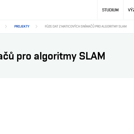
Hlavní
STUDIUM
VÝ
navigace
PROJEKTY
FÚZE DAT Z MATICOVÝCH SNÍMAČŮ PRO ALGORITMY SLAM
ačů pro algoritmy SLAM