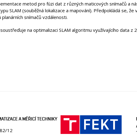
plementace metod pro fúzi dat z různých maticových snímačů a násl
u typu SLAM (souběžná lokalizace a mapování). Předpokládá se, ž
 planárních snímačů vzdálenosti.
e soustřeďuje na optimalizaci SLAM algoritmu využívajícího data 
ATIZACE A MĚŘICÍ TECHNIKY
082/12