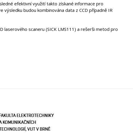
edné efektivní využití takto získané informace pro
e ve výsledku budou kombinována data z CCD případně IR
z 2D laserového scaneru (SICK LMS111) a rešerši metod pro
FAKULTA ELEKTROTECHNIKY
A KOMUNIKAČNÍCH
TECHNOLOGIÍ, VUT V BRNĚ