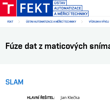
Přejít
k
hlavnímu
obsahu
FEKT
ÚSTAV AUTOMATIZACE A MĚŘICÍ TECHNIKY
VÝZKUM A VÝVOJ
Fúze dat z maticových sním
SLAM
Jan Klečka
HLAVNÍ ŘEŠITEL