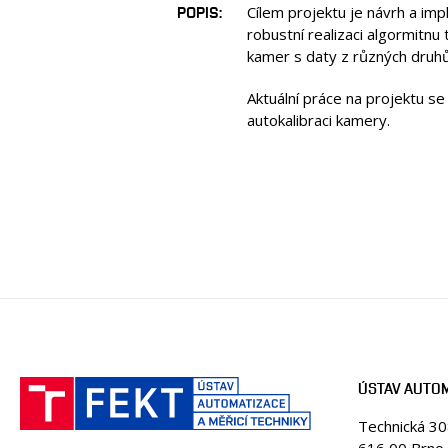
POPIS
Cílem projektu je návrh a im
robustní realizaci algormitn
kamer s daty z různých druhů
Aktuální práce na projektu s
autokalibraci kamery.
ÚSTAV AUTOM
Technická 3
616 00 Brno