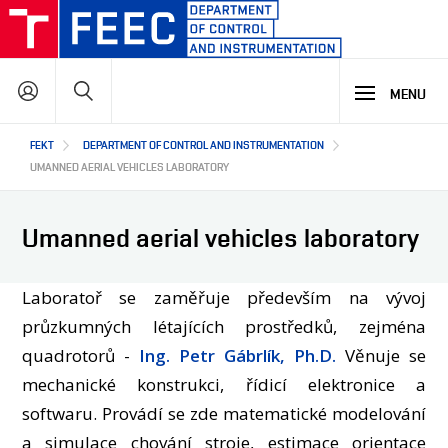
Skip
to
main
Search
content
MENU
Hlavní
FEKT
DEPARTMENT OF CONTROL AND INSTRUMENTATION
STUDY
navigace
UMANNED AERIAL VEHICLES LABORATORY
RESEARCH & DEVELOPMENT
WHY OUR STUDY PROGRAMME
Umanned aerial vehicles laboratory
STUDY PROGRAMMES OFFER
LECTURE LABORATORIES
COOPERATION
MAIN R&D AREAS
Laboratoř se zaměřuje především na vývoj
R&D LABORATORIES
průzkumných létajících prostředků, zejména
quadrotorů -
R&D RESULTS
Ing. Petr Gábrlík, Ph.D.
Věnuje se
ABOUT US
COOPERATION WITH US
mechanické konstrukci, řídicí elektronice a
PROJECTS
OUR PARTNERS
softwaru. Provádí se zde matematické modelování
CZ
ABOUT DEPARTMENT
a simulace chování stroje, estimace orientace