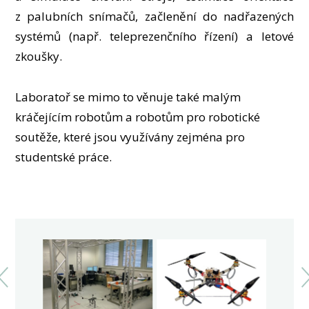
PEOPLE
z palubních snímačů, začlenění do nadřazených
ACCREDITED LABORATORIES
systémů (např. teleprezenčního řízení) a letové
MEDIA
zkoušky.
CONFERENCES AND COMPETITIONS
CONTACT
Laboratoř se mimo to věnuje také malým
kráčejícím robotům a robotům pro robotické
soutěže, které jsou využívány zejména pro
studentské práce.